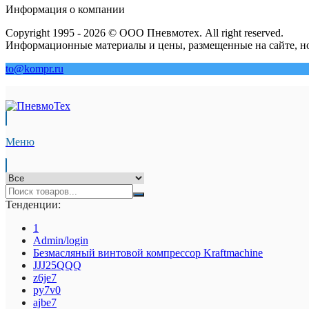
Информация о компании
Copyright 1995 - 2026 © ООО Пневмотех. All right reserved.
Информационные материалы и цены, размещенные на сайте, но
to@kompr.ru
Меню
Тенденции:
1
Admin/login
Безмасляный винтовой компрессор Kraftmaсhine
JJJ25QQQ
z6je7
py7v0
ajbe7