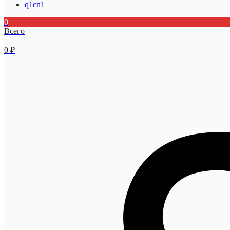
q1cn1
0
Всего
0
₽