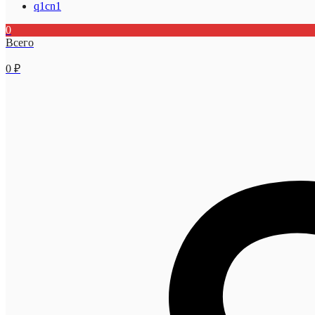
q1cn1
0
Всего
0
₽