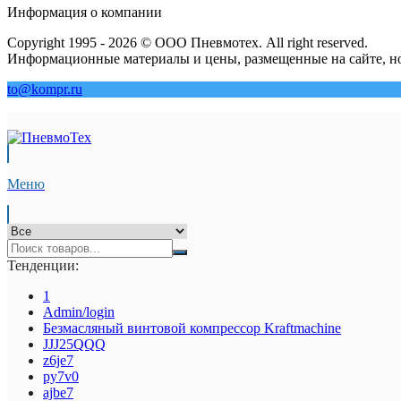
Информация о компании
Copyright 1995 - 2026 © ООО Пневмотех. All right reserved.
Информационные материалы и цены, размещенные на сайте, но
to@kompr.ru
Меню
Тенденции:
1
Admin/login
Безмасляный винтовой компрессор Kraftmaсhine
JJJ25QQQ
z6je7
py7v0
ajbe7