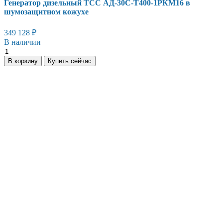
Генератор дизельный ТСС АД-30С-Т400-1РКМ16 в
шумозащитном кожухе
349 128
₽
В наличии
Генератор
дизельный
В корзину
Купить сейчас
ТСС
АД-30С-
Т400-
1РКМ16
в
шумозащитном
кожухе
количество