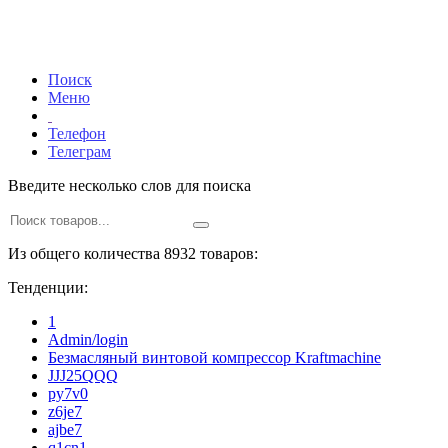
Поиск
Меню
Телефон
Телеграм
Введите несколько слов для поиска
Из общего количества 8932 товаров:
Тенденции:
1
Admin/login
Безмасляный винтовой компрессор Kraftmaсhine
JJJ25QQQ
py7v0
z6je7
ajbe7
q1cn1