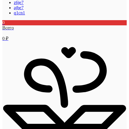
z6je7
ajbe7
q1cn1
0
Всего
0
₽