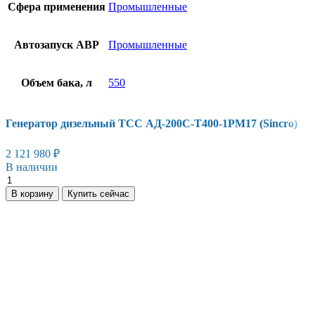
Сфера применения
Промышленные
Автозапуск АВР
Промышленные
Объем бака, л
550
Генератор дизельный ТСС АД-200С-Т400-1РМ17 (Sincro)
2 121 980
₽
В наличии
Генератор
дизельный
В корзину
Купить сейчас
ТСС
АД-200С-
Т400-
1РМ17
(Sincro)
количество