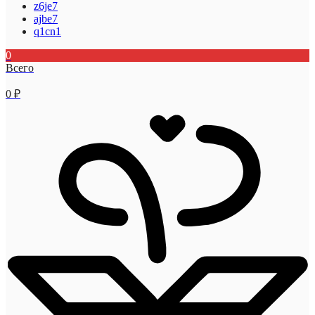
z6je7
ajbe7
q1cn1
0
Всего
0
₽