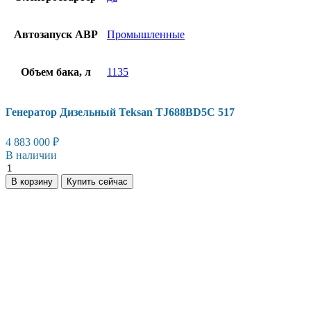
Автозапуск АВР
Промышленные
Объем бака, л
1135
Генератор Дизельный Teksan TJ688BD5C 517
4 883 000
₽
В наличии
Генератор
Дизельный
В корзину
Купить сейчас
Teksan
TJ688BD5C
517
количество