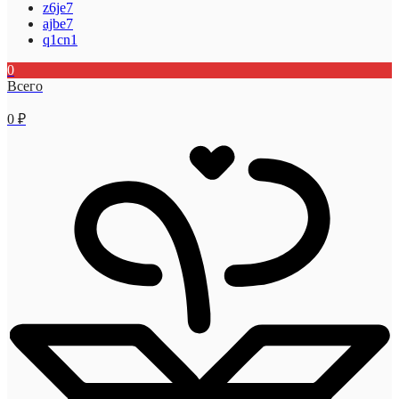
z6je7
ajbe7
q1cn1
0
Всего
0
₽