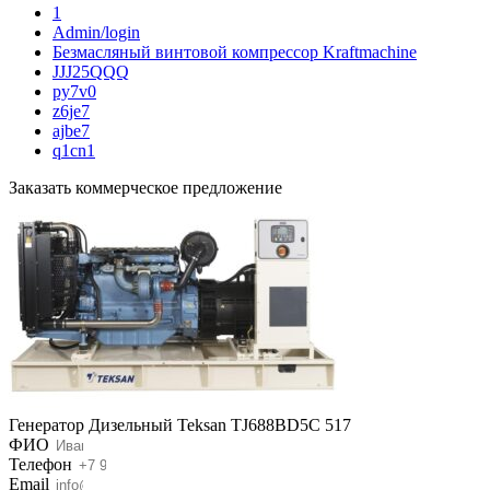
1
Admin/login
Безмасляный винтовой компрессор Kraftmaсhine
JJJ25QQQ
py7v0
z6je7
ajbe7
q1cn1
Заказать коммерческое предложение
Генератор Дизельный Teksan TJ688BD5C 517
ФИО
Телефон
Email