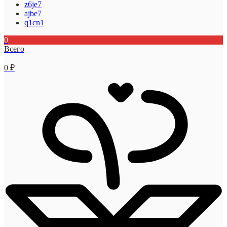
z6je7
ajbe7
q1cn1
0
Всего
0
₽