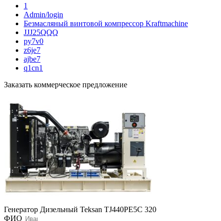
1
Admin/login
Безмасляный винтовой компрессор Kraftmaсhine
JJJ25QQQ
py7v0
z6je7
ajbe7
q1cn1
Заказать коммерческое предложение
Генератор Дизельный Teksan TJ440PE5C 320
ФИО