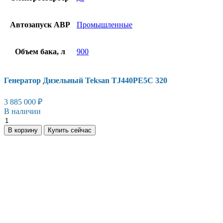
Автозапуск АВР
Промышленные
Объем бака, л
900
Генератор Дизельный Teksan TJ440PE5C 320
3 885 000
₽
В наличии
Генератор
Дизельный
В корзину
Купить сейчас
Teksan
TJ440PE5C
320
количество