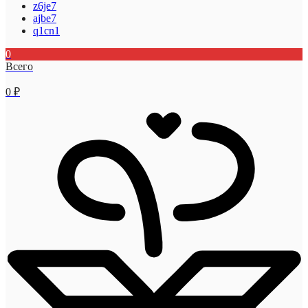
z6je7
ajbe7
q1cn1
0
Всего
0
₽