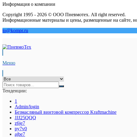
Информация о компании
Copyright 1995 - 2026 © ООО Пневмотех. All right reserved.
Информационные материалы и цены, размещенные на сайте, но
to@kompr.ru
Меню
Тенденции:
1
Admin/login
Безмасляный винтовой компрессор Kraftmaсhine
JJJ25QQQ
z6je7
py7v0
ajbe7