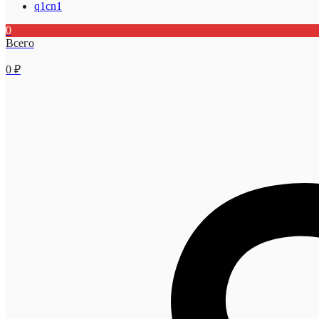
q1cn1
0
Всего
0
₽