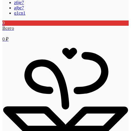
z6je7
ajbe7
q1cn1
0
Всего
0
₽