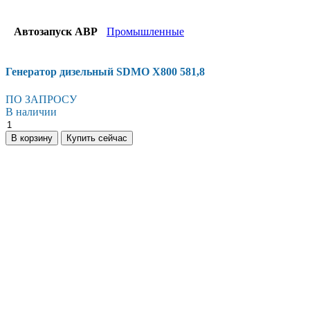
Автозапуск АВР
Промышленные
Генератор дизельный SDMO X800 581,8
ПО ЗАПРОСУ
В наличии
Генератор
дизельный
В корзину
Купить сейчас
SDMO
X800
581,8
количество