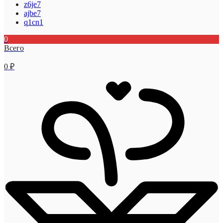
z6je7
ajbe7
q1cn1
0
Всего
0
₽