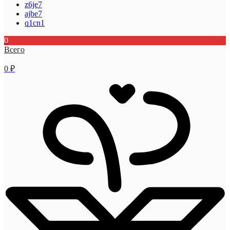
z6je7
ajbe7
q1cn1
0
Всего
0
₽