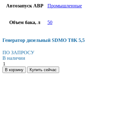
Автозапуск АВР
Промышленные
Объем бака, л
50
Генератор дизельный SDMO T8K 5,5
ПО ЗАПРОСУ
В наличии
Генератор
дизельный
В корзину
Купить сейчас
SDMO
T8K
5,5
количество