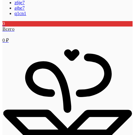
z6je7
ajbe7
q1cn1
0
Всего
0
₽