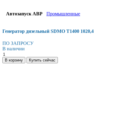
Автозапуск АВР
Промышленные
Генератор дизельный SDMO T1400 1020,4
ПО ЗАПРОСУ
В наличии
Генератор
дизельный
В корзину
Купить сейчас
SDMO
T1400
1020,4
количество