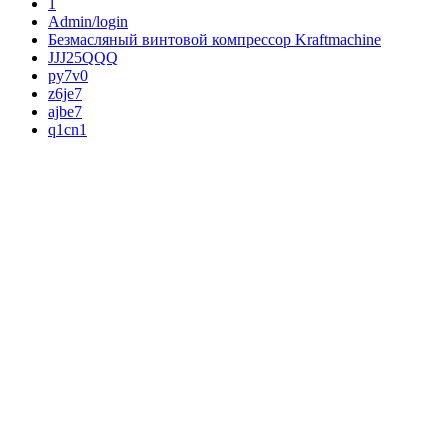
1
Admin/login
Безмасляный винтовой компрессор Kraftmaсhine
JJJ25QQQ
py7v0
z6je7
ajbe7
q1cn1