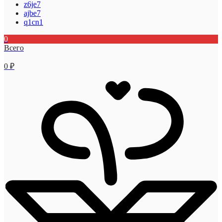
z6je7
ajbe7
q1cn1
0
Всего
0
₽