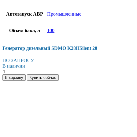
Автозапуск АВР
Промышленные
Объем бака, л
100
Генератор дизельный SDMO K28HSilent 20
ПО ЗАПРОСУ
В наличии
Генератор
дизельный
В корзину
Купить сейчас
SDMO
K28HSilent
20
количество