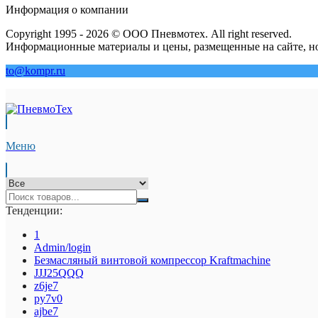
Информация о компании
Copyright 1995 - 2026 © ООО Пневмотех. All right reserved.
Информационные материалы и цены, размещенные на сайте, но
to@kompr.ru
Меню
Тенденции:
1
Admin/login
Безмасляный винтовой компрессор Kraftmaсhine
JJJ25QQQ
z6je7
py7v0
ajbe7