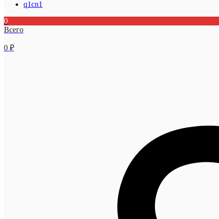
q1cn1
0
Всего
0
₽