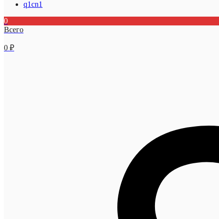
q1cn1
0
Всего
0
₽