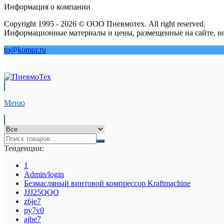
Информация о компании
Copyright 1995 - 2026 © ООО Пневмотех. All right reserved.
Информационные материалы и цены, размещенные на сайте, но
to@kompr.ru
Меню
Тенденции:
1
Admin/login
Безмасляный винтовой компрессор Kraftmaсhine
JJJ25QQQ
z6je7
py7v0
ajbe7