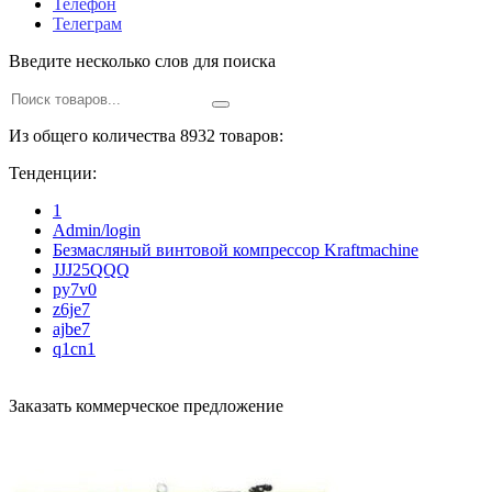
Телефон
Телеграм
Введите несколько слов для поиска
Из общего количества 8932 товаров:
Тенденции:
1
Admin/login
Безмасляный винтовой компрессор Kraftmaсhine
JJJ25QQQ
py7v0
z6je7
ajbe7
q1cn1
Заказать коммерческое предложение