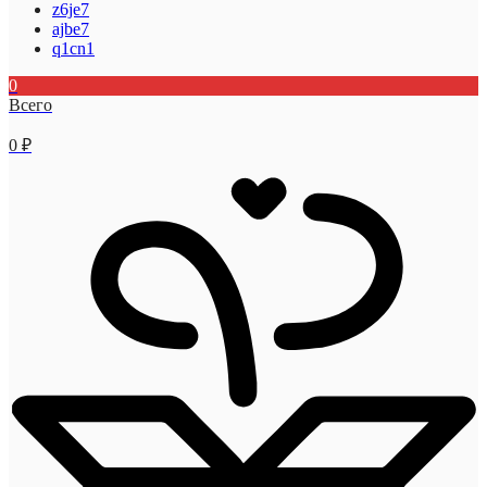
z6je7
ajbe7
q1cn1
0
Всего
0
₽