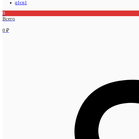
q1cn1
0
Всего
0
₽