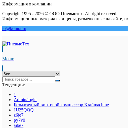
Информация о компании
Copyright 1995 - 2026 © ООО Пневмотех. All right reserved.
Информационные материалы и цены, размещенные на сайте, но
to@kompr.ru
Меню
Тенденции:
1
Admin/login
Безмасляный винтовой компрессор Kraftmaсhine
JJJ25QQQ
z6je7
py7v0
ajbe7