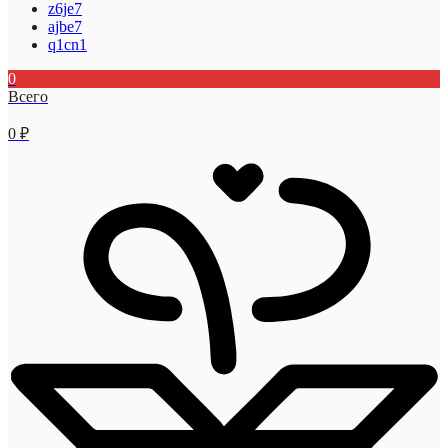
z6je7
ajbe7
q1cn1
0
Всего
0
₽