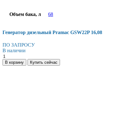
Объем бака, л
68
Генератор дизельный Pramac GSW22P 16,08
ПО ЗАПРОСУ
В наличии
Генератор
дизельный
В корзину
Купить сейчас
Pramac
GSW22P
16,08
количество