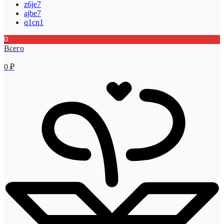
z6je7
ajbe7
q1cn1
0
Всего
0
₽