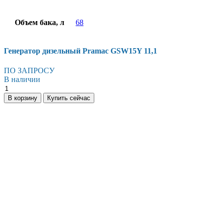
Объем бака, л
68
Генератор дизельный Pramac GSW15Y 11,1
ПО ЗАПРОСУ
В наличии
Генератор
дизельный
В корзину
Купить сейчас
Pramac
GSW15Y
11,1
количество