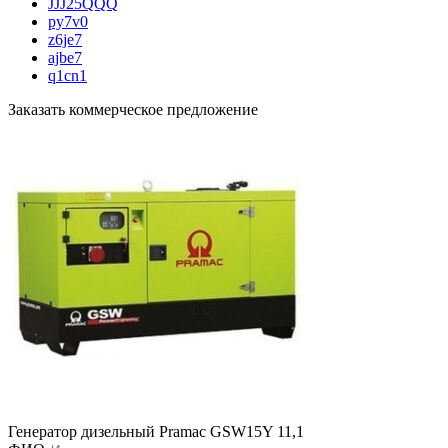
JJJ25QQQ
py7v0
z6je7
ajbe7
q1cn1
Заказать коммерческое предложение
Генератор дизельный Pramac GSW15Y 11,1