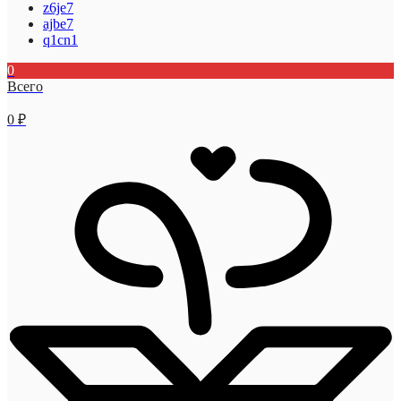
z6je7
ajbe7
q1cn1
0
Всего
0
₽