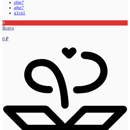
z6je7
ajbe7
q1cn1
0
Всего
0
₽