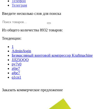
Телефон
Телеграм
Введите несколько слов для поиска
Из общего количества 8932 товаров:
Тенденции:
1
Admin/login
Безмасляный винтовой компрессор Kraftmaсhine
JJJ25QQQ
py7v0
z6je7
ajbe7
q1cn1
Заказать коммерческое предложение