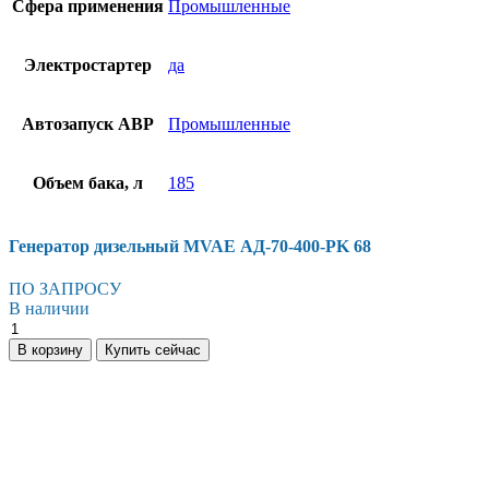
Сфера применения
Промышленные
Электростартер
да
Автозапуск АВР
Промышленные
Объем бака, л
185
Генератор дизельный MVAE АД-70-400-PK 68
ПО ЗАПРОСУ
В наличии
Генератор
дизельный
В корзину
Купить сейчас
MVAE
АД-70-
400-
PK
68
количество