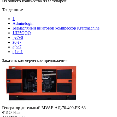
Из общего количества 8932 товаров:
Тенденции:
1
Admin/login
Безмасляный винтовой компрессор Kraftmaсhine
JJJ25QQQ
py7v0
z6je7
ajbe7
q1cn1
Заказать коммерческое предложение
Генератор дизельный MVAE АД-70-400-PK 68
ФИО