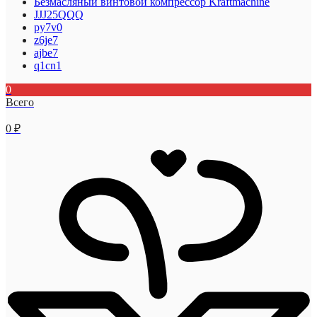
Безмасляный винтовой компрессор Kraftmaсhine
JJJ25QQQ
py7v0
z6je7
ajbe7
q1cn1
0
Всего
0
₽