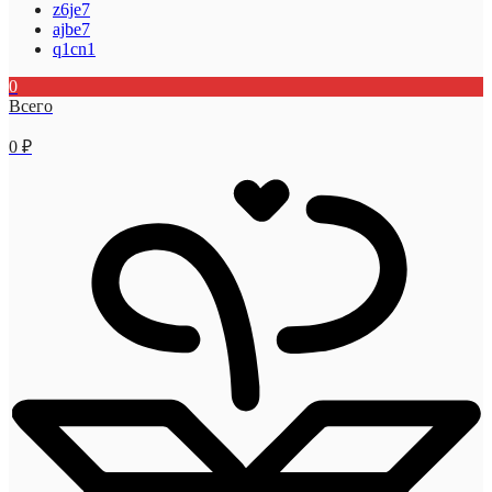
z6je7
ajbe7
q1cn1
0
Всего
0
₽