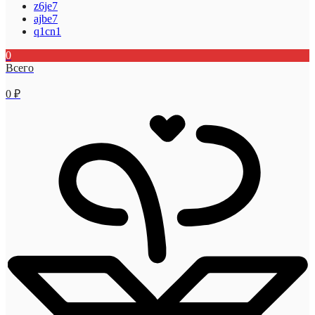
z6je7
ajbe7
q1cn1
0
Всего
0
₽