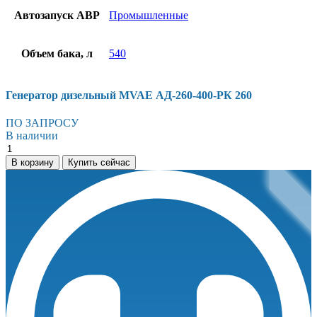
Автозапуск АВР
Промышленные
Объем бака, л
540
Генератор дизельный MVAE АД-260-400-РК 260
ПО ЗАПРОСУ
В наличии
Генератор
дизельный
В корзину
Купить сейчас
MVAE
АД-260-
400-
РК
260
количество