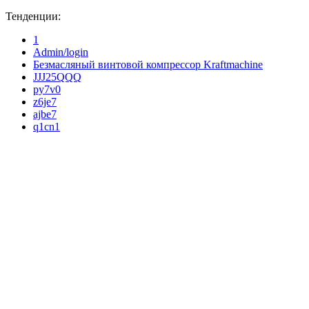
Тенденции:
1
Admin/login
Безмасляный винтовой компрессор Kraftmaсhine
JJJ25QQQ
py7v0
z6je7
ajbe7
q1cn1