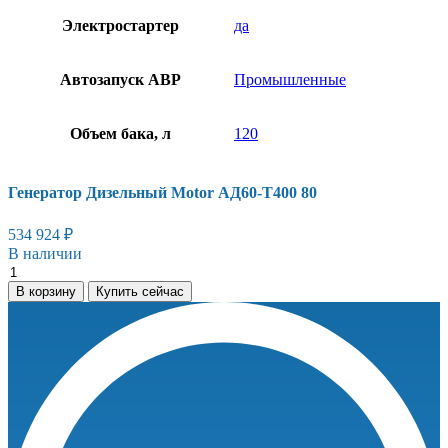
Электростартер
да
Автозапуск АВР
Промышленные
Объем бака, л
120
Генератор Дизельный Motor АД60-T400 80
534 924
₽
В наличии
Генератор
Дизельный
В корзину
Купить сейчас
Motor
АД60-
T400
80
количество