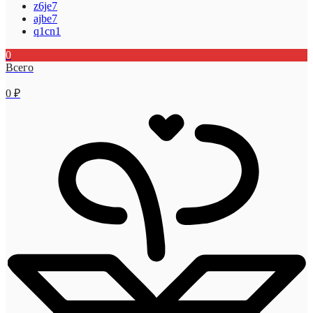
z6je7
ajbe7
q1cn1
0
Всего
0
₽