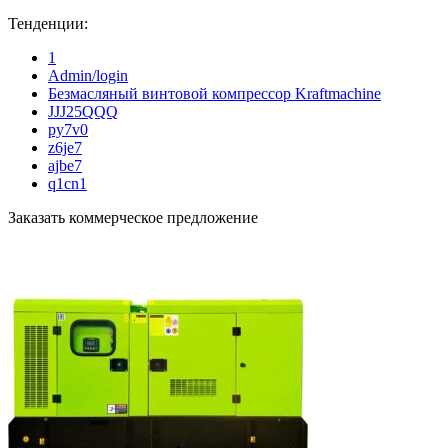
Тенденции:
1
Admin/login
Безмасляный винтовой компрессор Kraftmaсhine
JJJ25QQQ
py7v0
z6je7
ajbe7
q1cn1
Заказать коммерческое предложение