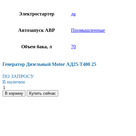
Электростартер
да
Автозапуск АВР
Промышленные
Объем бака, л
70
Генератор Дизельный Motor АД25-T400 25
ПО ЗАПРОСУ
В наличии
Генератор
Дизельный
В корзину
Купить сейчас
Motor
АД25-
T400
25
количество