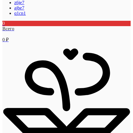
z6je7
ajbe7
q1cn1
0
Всего
0
₽