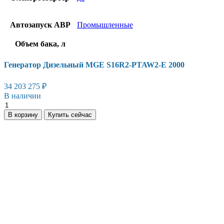
Автозапуск АВР
Промышленные
Объем бака, л
Генератор Дизельный MGE S16R2-PTAW2-E 2000
34 203 275
₽
В наличии
Генератор
Дизельный
В корзину
Купить сейчас
MGE
S16R2-
PTAW2-
E
2000
количество