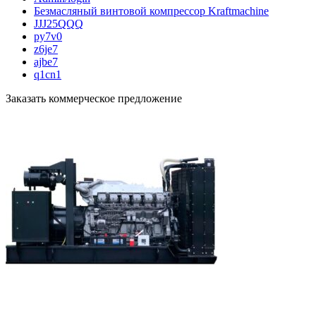
Безмасляный винтовой компрессор Kraftmaсhine
JJJ25QQQ
py7v0
z6je7
ajbe7
q1cn1
Заказать коммерческое предложение