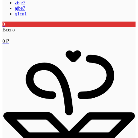
z6je7
ajbe7
q1cn1
0
Всего
0
₽