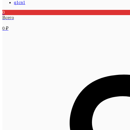
q1cn1
0
Всего
0
₽