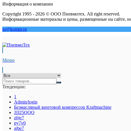
Информация о компании
Copyright 1995 - 2026 © ООО Пневмотех. All right reserved.
Информационные материалы и цены, размещенные на сайте, но
to@kompr.ru
Меню
Тенденции:
1
Admin/login
Безмасляный винтовой компрессор Kraftmaсhine
JJJ25QQQ
z6je7
py7v0
ajbe7