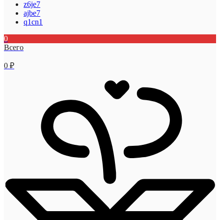
z6je7
ajbe7
q1cn1
0
Всего
0
₽