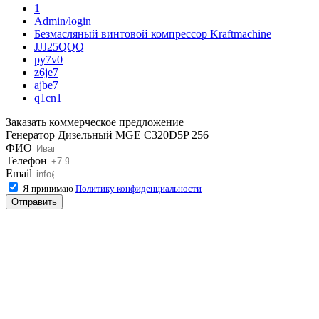
1
Admin/login
Безмасляный винтовой компрессор Kraftmaсhine
JJJ25QQQ
py7v0
z6je7
ajbe7
q1cn1
Заказать коммерческое предложение
Генератор Дизельный MGE C320D5P 256
ФИО
Телефон
Email
Я принимаю
Политику конфиденциальности
Отправить