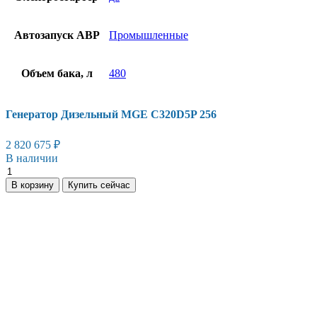
Автозапуск АВР
Промышленные
Объем бака, л
480
Генератор Дизельный MGE C320D5P 256
2 820 675
₽
В наличии
Генератор
Дизельный
В корзину
Купить сейчас
MGE
C320D5P
256
количество