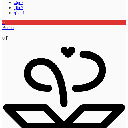
z6je7
ajbe7
q1cn1
0
Всего
0
₽