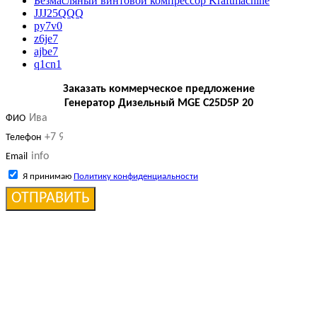
Безмасляный винтовой компрессор Kraftmaсhine
JJJ25QQQ
py7v0
z6je7
ajbe7
q1cn1
Заказать коммерческое предложение
Генератор Дизельный MGE C25D5P 20
ФИО
Телефон
Email
Я принимаю
Политику конфиденциальности
ОТПРАВИТЬ