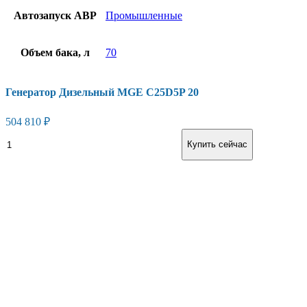
Автозапуск АВР
Промышленные
Объем бака, л
70
Генератор Дизельный MGE C25D5P 20
504 810
₽
Генератор
В корзину
Купить сейчас
Дизельный
MGE
C25D5P
20
количество