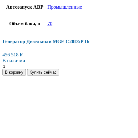
Автозапуск АВР
Промышленные
Объем бака, л
70
Генератор Дизельный MGE C20D5P 16
456 518
₽
В наличии
Генератор
Дизельный
В корзину
Купить сейчас
MGE
C20D5P
16
количество