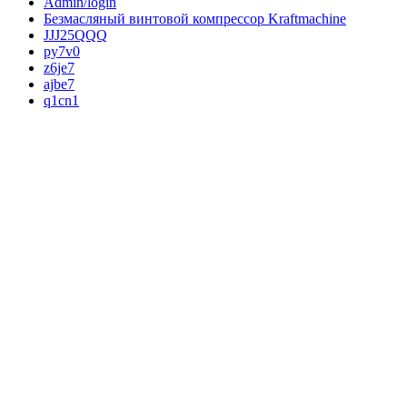
Admin/login
Безмасляный винтовой компрессор Kraftmaсhine
JJJ25QQQ
py7v0
z6je7
ajbe7
q1cn1