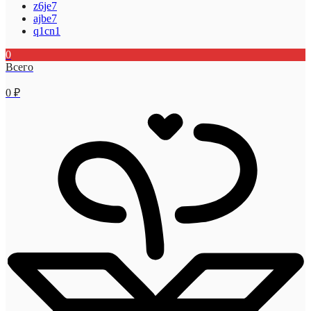
z6je7
ajbe7
q1cn1
0
Всего
0
₽