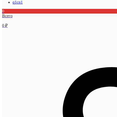
q1cn1
0
Всего
0
₽