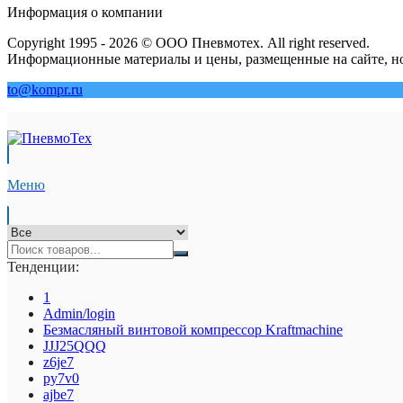
Информация о компании
Copyright 1995 - 2026 © ООО Пневмотех. All right reserved.
Информационные материалы и цены, размещенные на сайте, но
to@kompr.ru
Меню
Тенденции:
1
Admin/login
Безмасляный винтовой компрессор Kraftmaсhine
JJJ25QQQ
z6je7
py7v0
ajbe7