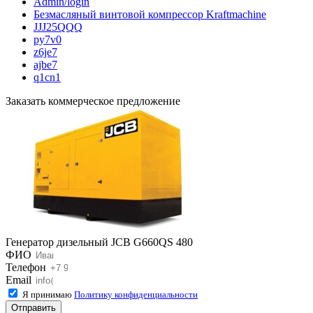
Admin/login
Безмасляный винтовой компрессор Kraftmaсhine
JJJ25QQQ
py7v0
z6je7
ajbe7
q1cn1
Заказать коммерческое предложение
Генератор дизельный JCB G660QS 480
ФИО
Телефон
Email
Я принимаю
Политику конфиденциальности
Отправить