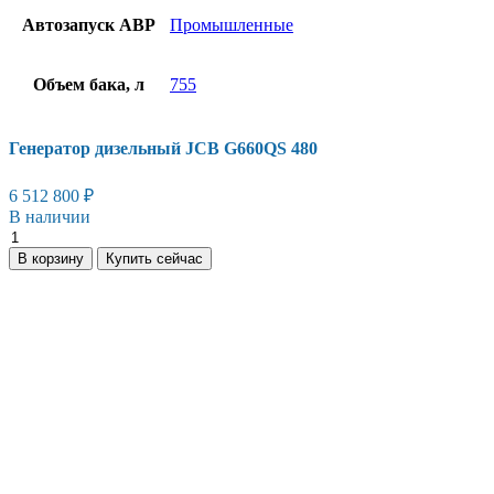
Автозапуск АВР
Промышленные
Объем бака, л
755
Генератор дизельный JCB G660QS 480
6 512 800
₽
В наличии
Генератор
дизельный
В корзину
Купить сейчас
JCB
G660QS
480
количество