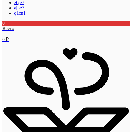
z6je7
ajbe7
q1cn1
0
Всего
0
₽