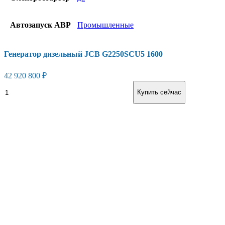
Автозапуск АВР
Промышленные
Генератор дизельный JCB G2250SCU5 1600
42 920 800
₽
Генератор
В корзину
Купить сейчас
дизельный
JCB
G2250SCU5
1600
количество