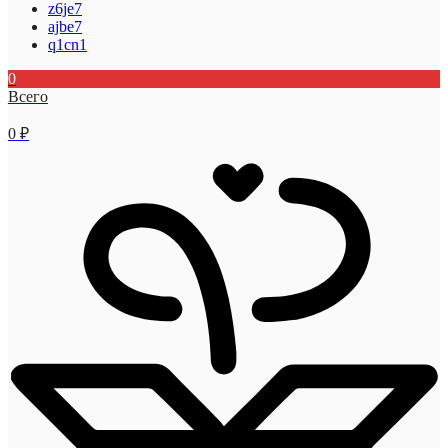
z6je7
ajbe7
q1cn1
0
Всего
0
₽