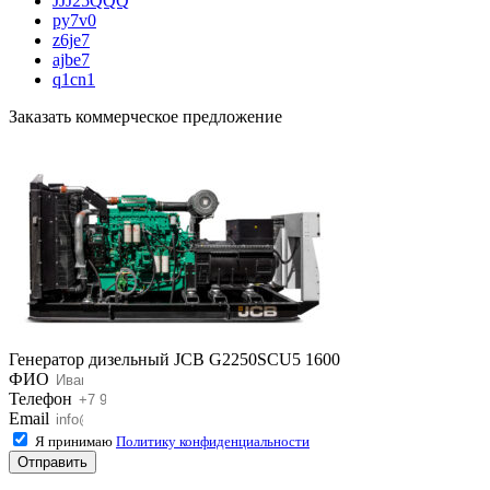
JJJ25QQQ
py7v0
z6je7
ajbe7
q1cn1
Заказать коммерческое предложение
Генератор дизельный JCB G2250SCU5 1600
ФИО
Телефон
Email
Я принимаю
Политику конфиденциальности
Отправить