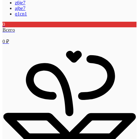
z6je7
ajbe7
q1cn1
0
Всего
0
₽