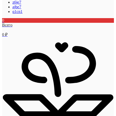
z6je7
ajbe7
q1cn1
0
Всего
0
₽