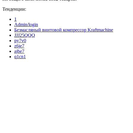
Тенденции:
1
Admin/login
Безмасляный винтовой компрессор Kraftmaсhine
JJJ25QQQ
py7v0
z6je7
ajbe7
q1cn1