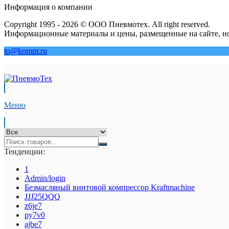
Информация о компании
Copyright 1995 - 2026 © ООО Пневмотех. All right reserved.
Информационные материалы и цены, размещенные на сайте, но
to@kompr.ru
Меню
Тенденции:
1
Admin/login
Безмасляный винтовой компрессор Kraftmaсhine
JJJ25QQQ
z6je7
py7v0
ajbe7