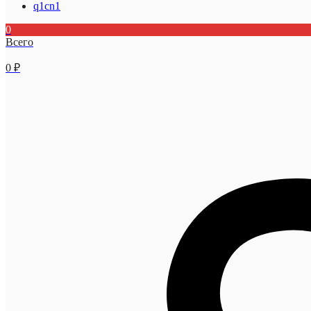
q1cn1
0
Всего
0
₽