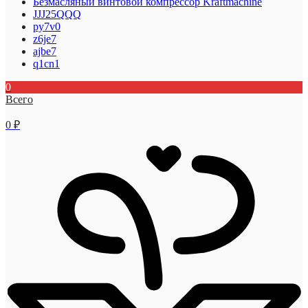
Безмасляный винтовой компрессор Kraftmaсhine
JJJ25QQQ
py7v0
z6je7
ajbe7
q1cn1
0
Всего
0
₽