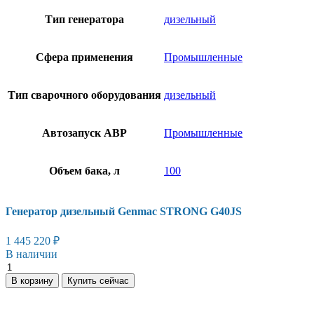
Тип генератора
дизельный
Сфера применения
Промышленные
Тип сварочного оборудования
дизельный
Автозапуск АВР
Промышленные
Объем бака, л
100
Генератор дизельный Genmac STRONG G40JS
1 445 220
₽
В наличии
Генератор
дизельный
В корзину
Купить сейчас
Genmac
STRONG