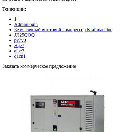
Тенденции:
1
Admin/login
Безмасляный винтовой компрессор Kraftmaсhine
JJJ25QQQ
py7v0
z6je7
ajbe7
q1cn1
Заказать коммерческое предложение