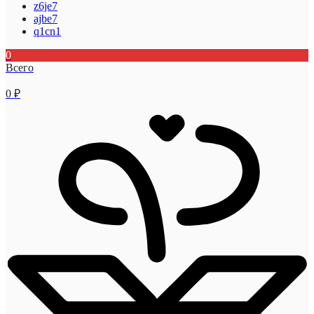
z6je7
ajbe7
q1cn1
0
Всего
0
₽