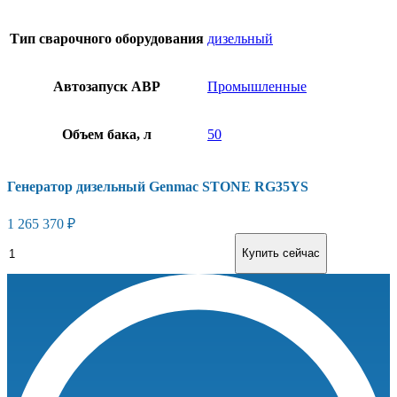
Тип сварочного оборудования
дизельный
Автозапуск АВР
Промышленные
Объем бака, л
50
Генератор дизельный Genmac STONE RG35YS
1 265 370
₽
Генератор
В корзину
Купить сейчас
дизельный
Genmac
STONE
RG35YS
количество