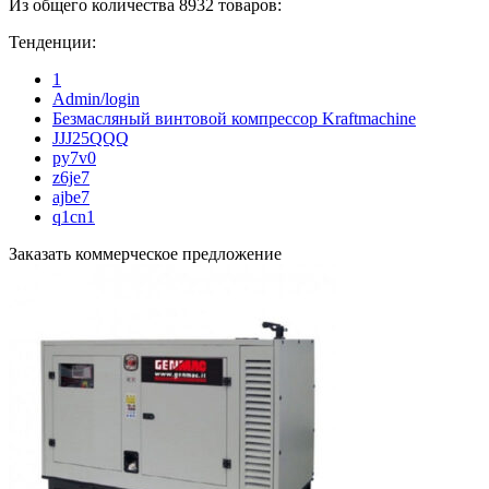
Из общего количества 8932 товаров:
Тенденции:
1
Admin/login
Безмасляный винтовой компрессор Kraftmaсhine
JJJ25QQQ
py7v0
z6je7
ajbe7
q1cn1
Заказать коммерческое предложение