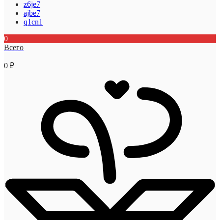
z6je7
ajbe7
q1cn1
0
Всего
0
₽