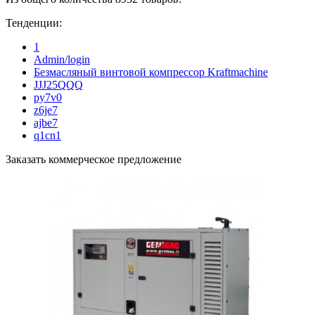
Тенденции:
1
Admin/login
Безмасляный винтовой компрессор Kraftmaсhine
JJJ25QQQ
py7v0
z6je7
ajbe7
q1cn1
Заказать коммерческое предложение