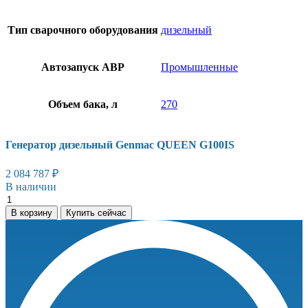
Тип сварочного оборудования
дизельный
Автозапуск АВР
Промышленные
Объем бака, л
270
Генератор дизельный Genmac QUEEN G100IS
2 084 787
₽
В наличии
Генератор
дизельный
В корзину
Купить сейчас
Genmac
QUEEN
G100IS
количество