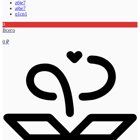
z6je7
ajbe7
q1cn1
0
Всего
0
₽