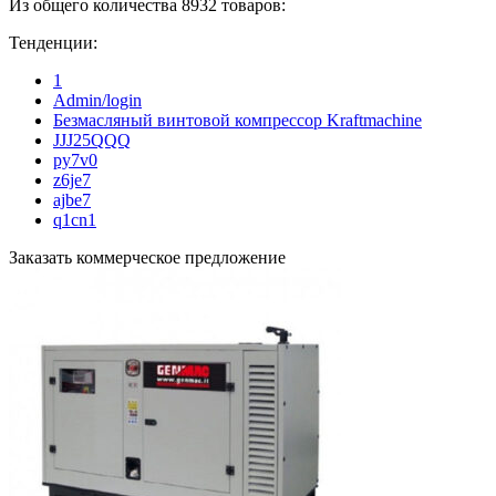
Из общего количества 8932 товаров:
Тенденции:
1
Admin/login
Безмасляный винтовой компрессор Kraftmaсhine
JJJ25QQQ
py7v0
z6je7
ajbe7
q1cn1
Заказать коммерческое предложение