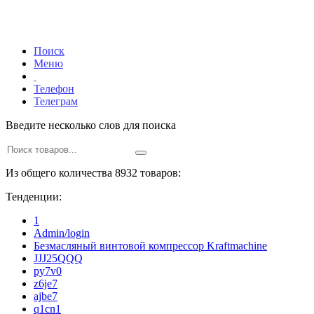
Поиск
Меню
Телефон
Телеграм
Введите несколько слов для поиска
Из общего количества 8932 товаров:
Тенденции:
1
Admin/login
Безмасляный винтовой компрессор Kraftmaсhine
JJJ25QQQ
py7v0
z6je7
ajbe7
q1cn1