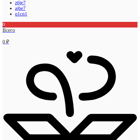
z6je7
ajbe7
q1cn1
0
Всего
0
₽