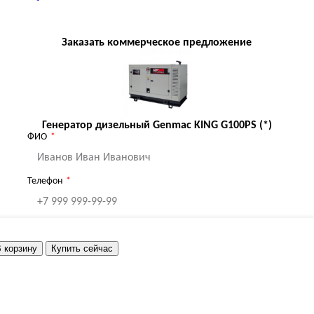
Заказать коммерческое предложение
Генератор дизельный Genmac KING G100PS (*)
ФИО
Телефон
Email
 корзину
Купить сейчас
Я принимаю
Политику
ОТПРАВИТЬ
конфиденциальности