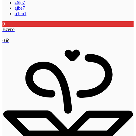
z6je7
ajbe7
q1cn1
0
Всего
0
₽