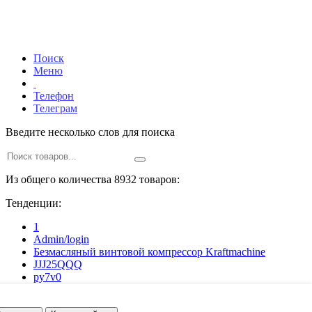
Поиск
Меню
Телефон
Телеграм
Введите несколько слов для поиска
Из общего количества 8932 товаров:
Тенденции:
1
Admin/login
Безмасляный винтовой компрессор Kraftmaсhine
JJJ25QQQ
py7v0
z6je7
ajbe7