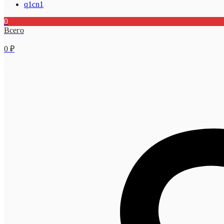
q1cn1
0
Всего
0
₽