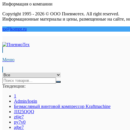
Информация о компании
Copyright 1995 - 2026 © ООО Пневмотех. All right reserved.
Информационные материалы и цены, размещенные на сайте, но
to@kompr.ru
Меню
Тенденции:
1
Admin/login
Безмасляный винтовой компрессор Kraftmaсhine
JJJ25QQQ
z6je7
py7v0
ajbe7