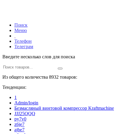
Поиск
Меню
Телефон
Телеграм
Введите несколько слов для поиска
Из общего количества 8932 товаров:
Тенденции:
1
Admin/login
Безмасляный винтовой компрессор Kraftmaсhine
JJJ25QQQ
py7v0
z6je7
ajbe7