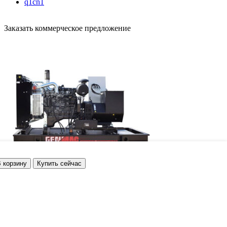
q1cn1
Заказать коммерческое предложение
 корзину
Купить сейчас
Генератор дизельный Genmac GAMMA G160IO
ФИО