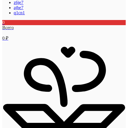
z6je7
ajbe7
q1cn1
0
Всего
0
₽