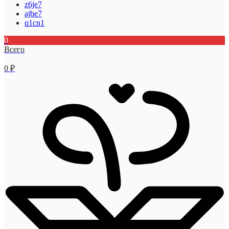
z6je7
ajbe7
q1cn1
0
Всего
0
₽