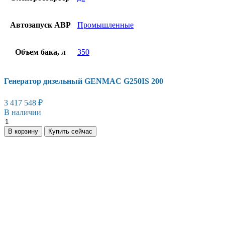
Автозапуск АВР
Промышленные
Объем бака, л
350
Генератор дизельный GENMAC G250IS 200
3 417 548
₽
В наличии
Генератор
дизельный
В корзину
Купить сейчас
GENMAC
G250IS
200
количество