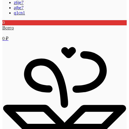
z6je7
ajbe7
q1cn1
0
Всего
0
₽