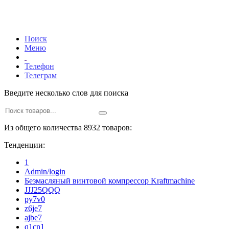
Поиск
Меню
Телефон
Телеграм
Введите несколько слов для поиска
Из общего количества 8932 товаров:
Тенденции:
1
Admin/login
Безмасляный винтовой компрессор Kraftmaсhine
JJJ25QQQ
py7v0
z6je7
ajbe7
q1cn1