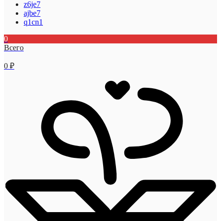
z6je7
ajbe7
q1cn1
0
Всего
0
₽