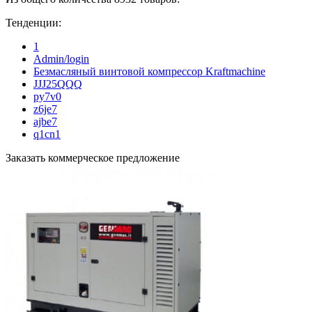
Тенденции:
1
Admin/login
Безмасляный винтовой компрессор Kraftmaсhine
JJJ25QQQ
py7v0
z6je7
ajbe7
q1cn1
Заказать коммерческое предложение