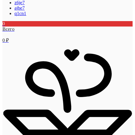
z6je7
ajbe7
q1cn1
0
Всего
0
₽