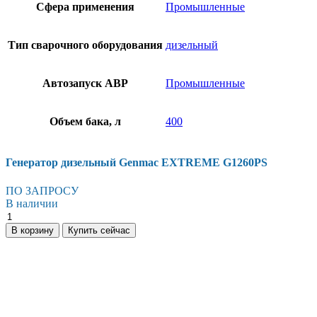
Сфера применения
Промышленные
Тип сварочного оборудования
дизельный
Автозапуск АВР
Промышленные
Объем бака, л
400
Генератор дизельный Genmac EXTREME G1260PS
ПО ЗАПРОСУ
В наличии
Генератор
дизельный
В корзину
Купить сейчас
Genmac
EXTREME
G1260PS
количество